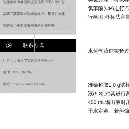
智能水浴冷凝回流提取仪应用于白酒中总...
氯苯酚(CP)进行
水蒸气蒸馏装置对植物样品中挥发性物质...
行检测,外标法定
实验室用小型喷雾干燥机的架构图
联系方式
水蒸气蒸馏实验
厂名：上海那艾实验仪器有限公司
电话：021-5161 9676
网站：www.ketisearches.com
准确称取1.0 g试样
液(5.3),对其进
450 mL馏出液时
子水定容。若蒸馏