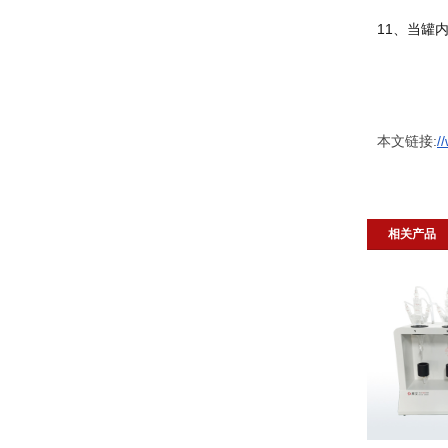
11、当罐
本文链接:
/
相关产品