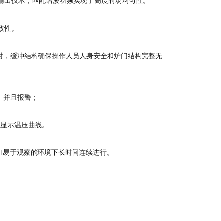
维输出技术，匹配谐波功频实现了高度的场均匀性。
致性。
常时，缓冲结构确保操作人员人身安全和炉门结构完整无
，并且报警；
时显示温压曲线。
全和易于观察的环境下长时间连续进行。