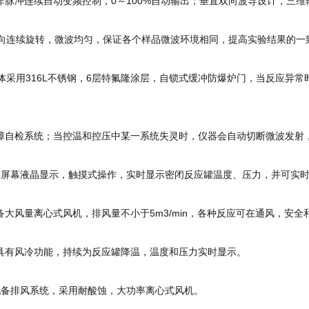
非脉冲连续自动变频控制，0～100%自动输出；垂直双向波导设计，三
°同向连续旋转，微波均匀，保证各个样品微波环境相同，提高实验结果的一
腔体采用316L不锈钢，6层特氟隆涂层，自锁式缓冲防爆炉门，当反应异
障自检系统；当控温和控压中某一系统失灵时，仪器会自动切断微波发射
摸屏幕液晶显示，触摸式操作，实时显示密闭反应罐温度、压力，并可实
备大风量离心式风机，排风量不小于5m3/min，各种反应可在通风，安
具有风冷功能，持续为反应罐降温，温度和压力实时显示。
配备排风系统，采用耐酸蚀，大功率离心式风机。