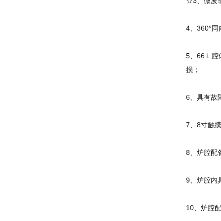
☆3、微波
4、360
5、66Ｌ
损；
6、具有故
7、8寸触
8、炉腔配
9、炉腔内
10、炉腔