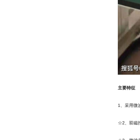
主要特征
1、采用微
☆2、双磁