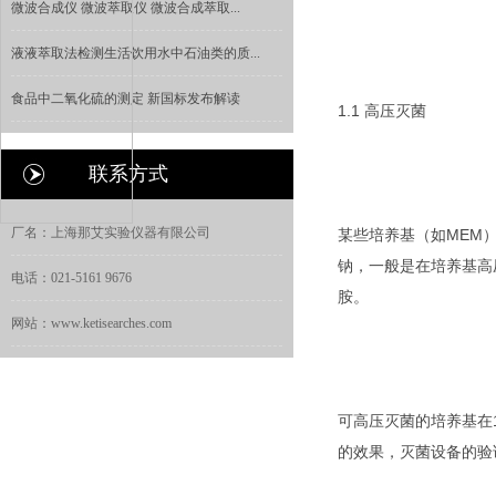
微波合成仪 微波萃取仪 微波合成萃取...
液液萃取法检测生活饮用水中石油类的质...
食品中二氧化硫的测定 新国标发布解读
1.1 高压灭菌
联系方式
厂名：上海那艾实验仪器有限公司
某些培养基（如MEM）
钠，一般是在培养基高压
电话：021-5161 9676
胺。
网站：www.ketisearches.com
可高压灭菌的培养基在1
的效果，灭菌设备的验