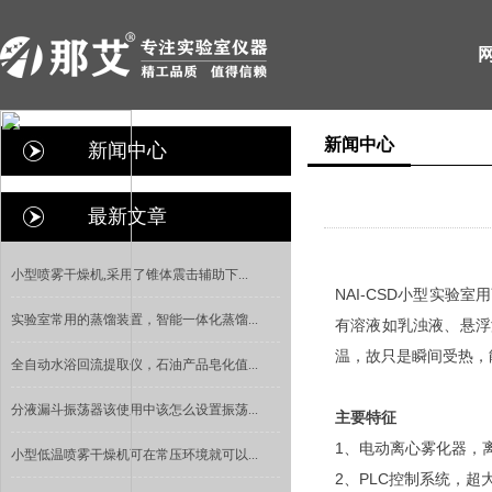
新闻中心
新闻中心
最新文章
小型喷雾干燥机,采用了锥体震击辅助下...
NAI-CSD小型实
实验室常用的蒸馏装置，智能一体化蒸馏...
有溶液如乳浊液、悬浮
温，故只是瞬间受热，
全自动水浴回流提取仪，石油产品皂化值...
分液漏斗振荡器该使用中该怎么设置振荡...
主要特征
1、电动离心雾化器，
小型低温喷雾干燥机可在常压环境就可以...
2、PLC控制系统，