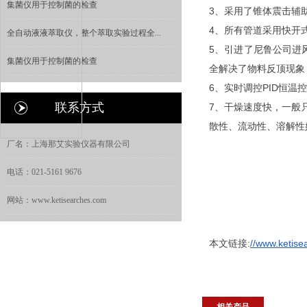
集菌仪用于控制菌的检查
3、采用了锥体震击辅
4、所有管道采用快开
全自动液液萃取仪，整个萃取实验过程全...
5、引进了尼鲁公司进
集菌仪用于控制菌的检查
全解决了物料反顶现象
6、实时调控PID恒温
联系方式
7、干燥速度快，一般
散性、流动性、溶解性
厂名：上海那艾实验仪器有限公司
电话：021-5161 9676
网站：www.ketisearches.com
本文链接:
//www.ketise