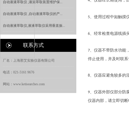
、仪器经长期使用，
4
自动液液萃取仪 ,液液萃取装置维护保...
自动液液萃取仪 ,自动液液萃取仪的产...
、使用过程中如触摸
5
自动液液萃取仪,液液萃取仪采用垂直振...
、经常检查电源线插
6
联系方式
、仪器不带防水功能
7
停止使用，并及时联系
厂名：上海那艾实验仪器有限公司
电话：021-5161 9676
、仪器应避免较多的
8
网站：www.ketisearches.com
、仪器外部仅部分防
9
仪器内部，请立即切断