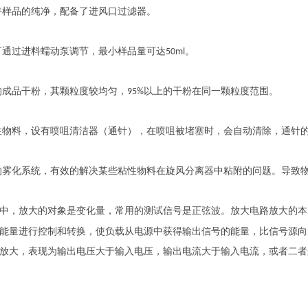
持样品的纯净，配备了进风口过滤器。
可通过进料蠕动泵调节，最小样品量可达
。
50ml
的成品干粉，其颗粒度较均匀，
以上的干粉在同一颗粒度范围。
95%
性物料，设有喷咀清洁器（通针），在喷咀被堵塞时，会自动清除，通针
的雾化系统，有效的解决某些粘性物料在旋风分离器中粘附的问题。导致
中，放大的对象是变化量，常用的测试信号是正弦波。放大电路放大的本
能量进行控制和转换，使负载从电源中获得输出信号的能量，比信号源向
放大，表现为输出电压大于输入电压，输出电流大于输入电流，或者二者