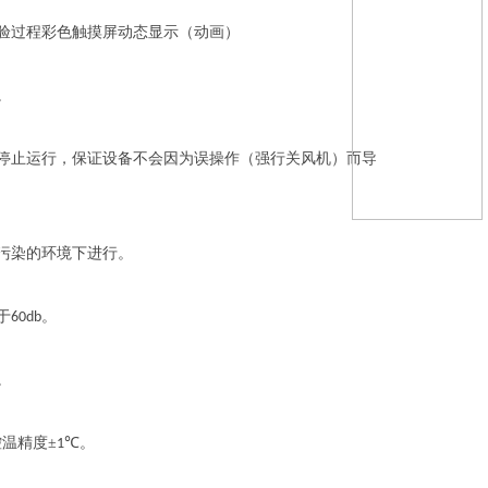
验过程彩色触摸屏动态显示（动画）
。
停止运行，保证设备不会因为误操作（强行关风机）而导
污染的环境下进行。
于
。
60db
。
温精度±
℃。
1