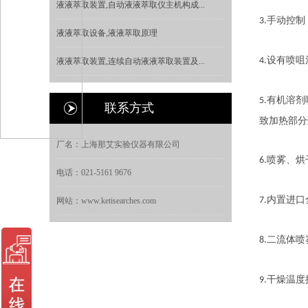
液液萃取装置,自动液液萃取仪主机构成...
手动控制
3.
液液萃取设备,液液萃取原理
设有喷咀
4.
液液萃取装置,连续自动液液萃取装置及...
有机溶剂
5.
联系方式
致加热部分
厂名：上海那艾实验仪器有限公司
喷雾、烘
6.
电话：021-5161 9676
内置进口
7.
网站：www.ketisearches.com
二流体喷
8.
干燥温度
9.