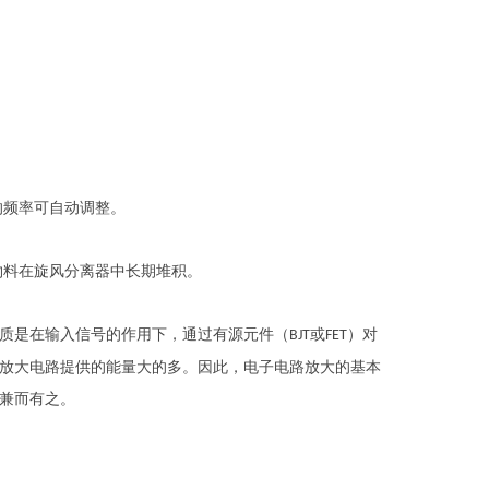
的频率可自动调整。
物料在旋风分离器中长期堆积。
质是在输入信号的作用下，通过有源元件（
或
）对
BJT
FET
放大电路提供的能量大的多。因此，电子电路放大的基本
兼而有之。