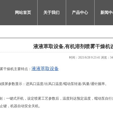
网站首页
关于我们
产品中心
新闻中
液液萃取设备,有机溶剂喷雾干燥机
时间：2021/6/28 9:23:41
浏览：
34
液液萃取设备
雾干燥机主要特点：
触摸屏参数显示：进风口温度
出风口温度
蠕动泵转速
风量
通针频率。
/
/
/
/
制：一键式开机，设定喷雾工艺参数后，温度到达预定温度，蠕动泵自行
止键，机器自动安全关机。