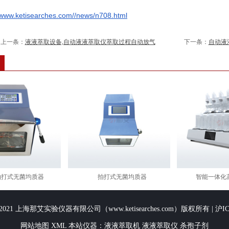
/www.ketisearches.com//news/n708.html
上一条：
液液萃取设备,自动液液萃取仪萃取过程自动放气
下一条：
自动液
拍打式无菌均质器
拍打式无菌均质器
智能一体化蒸
2016-2021 上海那艾实验仪器有限公司（www.ketisearches.com）版权所有 |
沪IC
网站地图
XML
本站仪器：
液液萃取机
液液萃取仪
杀孢子剂